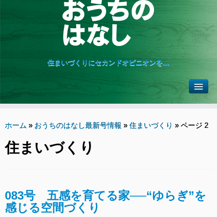
住まいづくりにセカンドオピニオンを…
ホーム
»
おうちのはなし最新号情報
»
住まいづくり
»
ページ 2
住まいづくり
083号 五感を育てる家──“ゆらぎ”を
感じる空間づくり